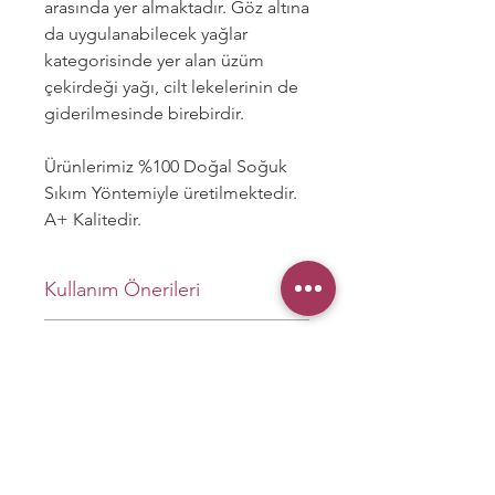
arasında yer almaktadır. Göz altına
da uygulanabilecek yağlar
kategorisinde yer alan üzüm
çekirdeği yağı, cilt lekelerinin de
giderilmesinde birebirdir.
Ürünlerimiz %100 Doğal Soğuk
Sıkım Yöntemiyle üretilmektedir.
A+ Kalitedir.
Kullanım Önerileri
Cilt Bakımı
:
Cilt tipinize uygun
Dikkat Edilmesi Gerekenler
soğuk sıkım yağı cilt bakım
rutininize nemlendirici olarak
Alerji Testi
:
Yeni bir cilt ürünü veya
ekleyebilirsiniz. Akşam veya
yağ kullanmaya başlamadan
sabah cilt temizleme ve
önce, alerji testi yaparak herhangi
tonikleme işlemlerinden sonra
bir alerjik reaksiyon olup
Birlikte Alınanlar
birkaç damla yağı yüzünüze ve