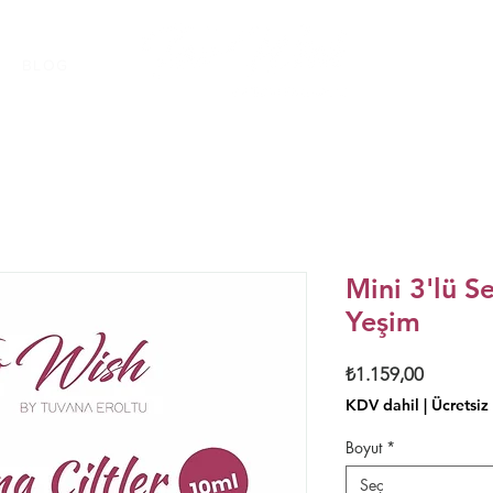
BLOG
Mini 3'lü Se
Yeşim
Fiyat
₺1.159,00
KDV dahil
|
Ücretsiz
Boyut
*
Seç