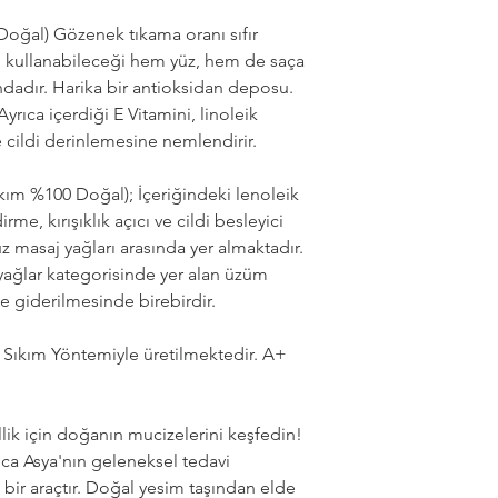
Doğru koşullarda s
oğal) Gözenek tıkama oranı sıfır
açıldıktan sonra ise
nin kullanabileceği hem yüz, hem de saça
önerilir. Yüzde 30 
ndadır. Harika bir antioksidan deposu.
sonra yağ bazlı bir 
Ayrıca içerdiği E Vitamini, linoleik
önerilir.
e cildi derinlemesine nemlendirir.
ım %100 Doğal); İçeriğindeki lenoleik
e, kırışıklık açıcı ve cildi besleyici
üz masaj yağları arasında yer almaktadır.
yağlar kategorisinde yer alan üzüm
de giderilmesinde birebirdir.
Sıkım Yöntemiyle üretilmektedir. A+
lik için doğanın mucizelerini keşfedin!
nca Asya'nın geleneksel tedavi
bir araçtır. Doğal yesim taşından elde