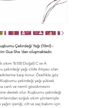
maddeleri veya kor
Vücut Bakımı
:
Vücu
seçmek önemlidir.
damla yağ ekleyer
Kullanım Miktarı
:
F
nemlendirebilirsini
ciltte aşırı yağlanm
Genellikle birkaç d
Saklama Koşulları
:
serin, karanlık ve 
kalitesini korumak 
Kuşburnu Çekirdeği Yağı (10ml) -
Hamilelik ve Emzi
şim Gua Sha 'dan oluşmaktadır.
dönemindeyseniz, y
kullanmadan önce 
k sıkım %100 Doğal) C ve A
önerilir.
 çekirdeği yağı cilde ihtiyacı olan
Göz Teması
:
Yağın 
tkilerine karşı korur. Özellikle göz
uygulama sırasında 
en Kuşburnu çekirdeği yağı yüksek
gözünüze gelirse, 
daha canlı ve nemli gözükmesini
Diğer Ürünlerle Ku
ğine destek olur. Kuşburnu çekirdeği
yağını diğer cilt ba
umlarından soğuk sıkım yöntemiyle
karıştırarak kullana
yağın içeriği, cilt ve saç bakımı için
önlemek için bir aler