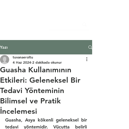
Yazı
tuvanaeroltu
4 Haz 2024
2 dakikada okunur
Guasha Kullanımının
Etkileri: Geleneksel Bir
Tedavi Yönteminin
Bilimsel ve Pratik
İncelemesi
Guasha, Asya kökenli geleneksel bir 
tedavi yöntemidir. Vücutta belirli 