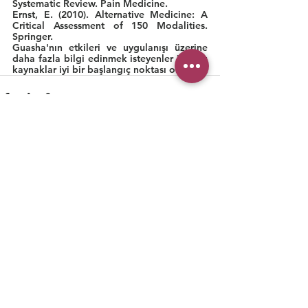
Systematic Review. Pain Medicine.
Ernst, E. (2010). Alternative Medicine: A 
Critical Assessment of 150 Modalities. 
Springer.
Guasha'nın etkileri ve uygulanışı üzerine 
daha fazla bilgi edinmek isteyenler için bu 
kaynaklar iyi bir başlangıç noktası olabilir.
Hepsini Gör
Son Yazılar